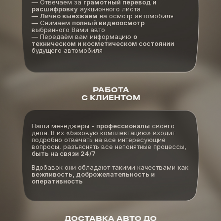
— Отвечаем за
грамотный перевод и
расшифровку
аукционного листа
—
Лично выезжаем
на осмотр автомобиля
— Снимаем
полный видеоосмотр
выбранного Вами авто
— Передаём вам информацию
о
техническом и косметическом состоянии
будущего автомобиля
РАБОТА
С КЛИЕНТОМ
Наши менеджеры -
профессионалы
своего
дела. В их «базовую комплектацию» входит
подробно отвечать на все интересующие
вопросы, разъяснять все непонятные процессы,
быть на связи 24/7
Вдобавок они обладают такими качествами как
вежливость, доброжелательность и
оперативность
ДОСТАВКА АВТО ДО