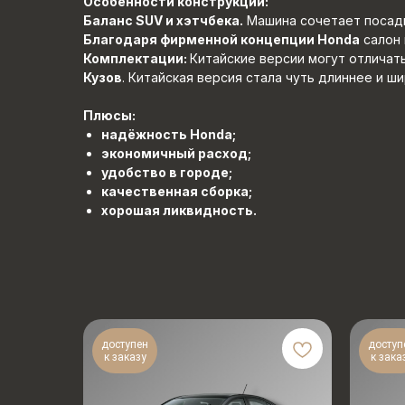
Особенности конструкции:
Баланс SUV и хэтчбека.
Машина сочетает посадк
Благодаря фирменной концепции Honda
салон 
Комплектации:
Китайские версии могут отличат
Кузов
. Китайская версия стала чуть длиннее и ши
Плюсы:
надёжность Honda;
экономичный расход;
удобство в городе;
качественная сборка;
хорошая ликвидность.
доступен
доступ
к заказу
к зака