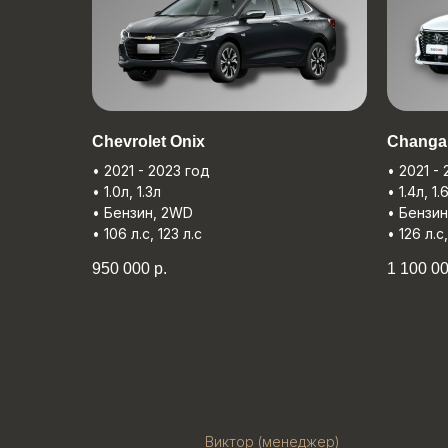
Chevrolet Onix
Changa
• 2021 - 2023 год
• 2021 -
• 1.0л, 1.3л
• 1.4л, 1.
• Бензин, 2WD
• Бензи
• 106 л.с, 123 л.с
• 126 л.с
950 000
р.
1 100 0
Виктор (менеджер)