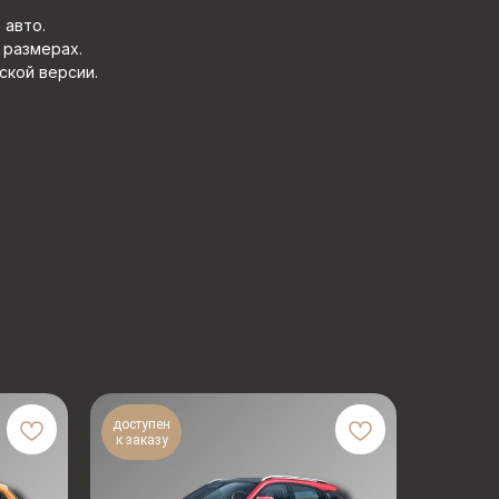
 авто.
 размерах.
ской версии.
доступен
к заказу