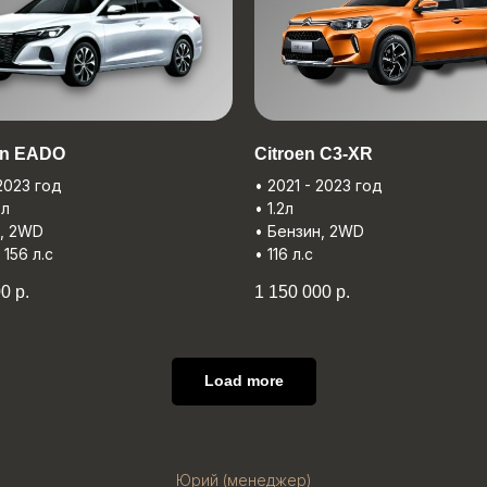
n EADO
Citroеn C3-XR
 2023 год
• 2021 - 2023 год
6л
• 1.2л
н, 2WD
• Бензин, 2WD
, 156 л.с
• 116 л.с
00
р.
1 150 000
р.
Load more
Юрий (менеджер)