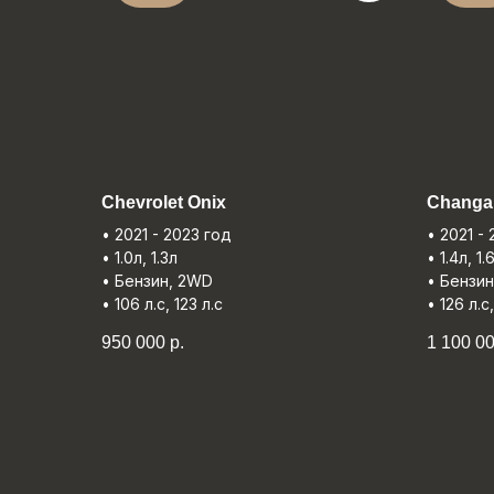
Chevrolet Onix
Changa
• 2021 - 2023 год
• 2021 -
• 1.0л, 1.3л
• 1.4л, 1.
• Бензин, 2WD
• Бензи
• 106 л.с, 123 л.с
• 126 л.с
950 000
р.
1 100 0