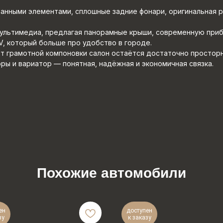
анными элементами, сплошные задние фонари, оригинальная р
мультимедиа, предлагая панорамные крыши, современную приб
V, который больше про удобство в городе.
ёт грамотной компоновки салон остаётся достаточно просторн
ы и вариатор — понятная, надёжная и экономичная связка.
Похожие автомобили
ен
доступен
зу
к заказу