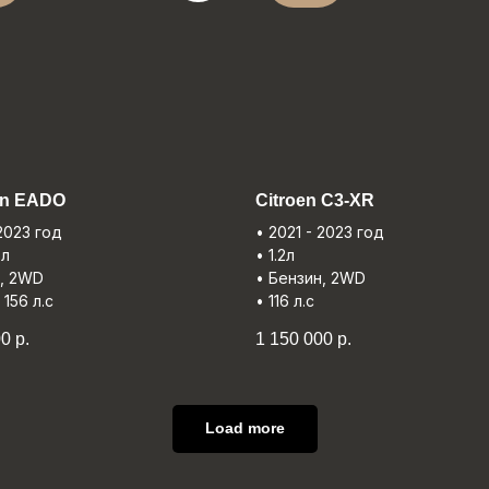
n EADO
Citroеn C3-XR
 2023 год
• 2021 - 2023 год
6л
• 1.2л
н, 2WD
• Бензин, 2WD
, 156 л.с
• 116 л.с
00
р.
1 150 000
р.
Load more