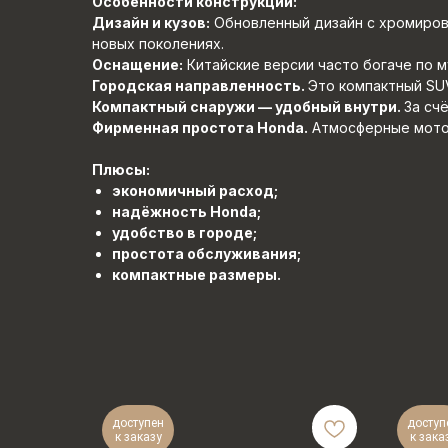
Особенности конструкции:
Дизайн и кузов:
Обновленный дизайн с хромиров
новых поколениях.
Оснащение:
Китайские версии часто богаче по 
Городская направленность.
Это компактный SU
Компактный снаружи — удобный внутри.
За сч
Фирменная простота Honda.
Атмосферные мотор
Плюсы:
экономичный расход;
надёжность Honda;
удобство в городе;
простота обслуживания;
компактные размеры.
доступен
доступ
к заказу
к зака