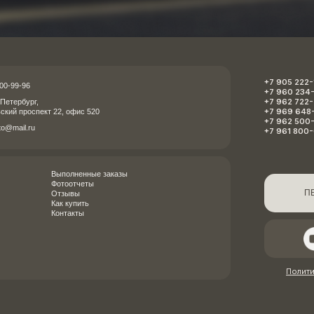
+7 905 222-
00-99-96
+7 960 234
+7 962 722
-Петербург,
+7 969 648
вский проспект 22, офис 520
+7 962 500
to@mail.ru
+7 961 800
Выполненные заказы
Фотоотчеты
П
Отзывы
Как купить
Контакты
Полит