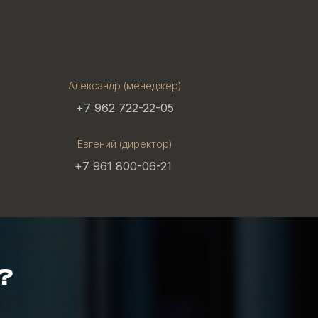
Александр (менеджер)
+7 962 722-22-05
Евгений (директор)
+7 961 800-06-21
?