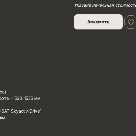
Указана начальная стоимост
Заказать
сс)
сота—1530–1535 мм
6AT Skyactiv-Drive)
 км