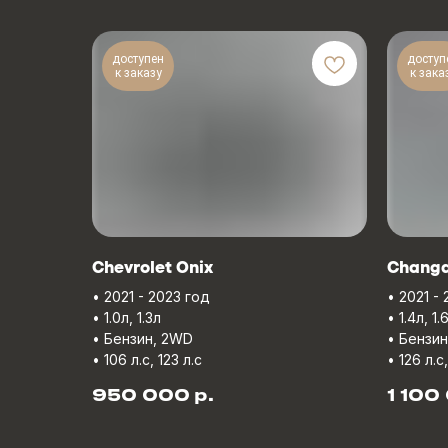
доступен
доступ
к заказу
к зака
Chevrolet Onix
Chang
• 2021 - 2023 год
• 2021 -
• 1.0л, 1.3л
• 1.4л, 1.
• Бензин, 2WD
• Бензи
• 106 л.с, 123 л.с
• 126 л.с
р.
950 000
1 100