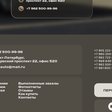
проспект 22, офис 520
+7 962 500-99-96
+7 905 222-
2 500-99-96
+7 960 234
нкт-Петербург,
+7 962 722
арвский проспект 22, офис 520
+7 969 648
+7 962 500
.auto@mail.ru
+7 961 800
онии
Выполненные заказы
реи
Фотоотчеты
ПЕР
тая
Отзывы
Как купить
Контакты