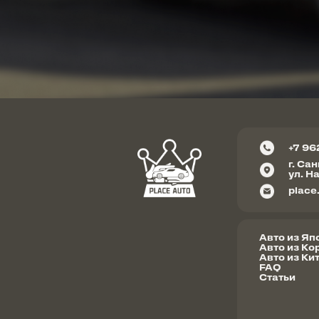
+7 96
г. Са
ул. Н
place
Авто из Яп
Авто из Ко
Авто из Ки
FAQ
Статьи