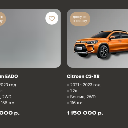
ен
доступен
зу
к заказу
an EADO
Citroеn C3-XR
 2023 год
• 2021 - 2023 год
6л
• 1.2л
н, 2WD
• Бензин, 2WD
, 156 л.с
• 116 л.с
р.
р.
 000
1 150 000