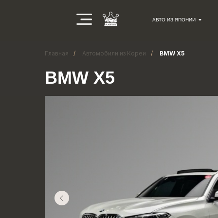
АВТО ИЗ ЯПОНИИ
Главная
/
Автомобили из Кореи
/
BMW X5
BMW X5