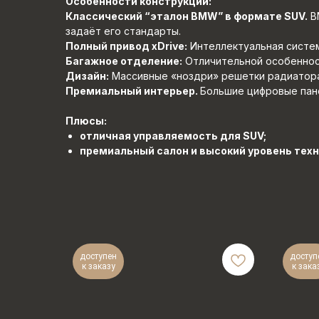
Особенности конструкции:
Классический “эталон BMW” в формате SUV.
BM
задаёт его стандарты.
Полный привод xDrive:
Интеллектуальная систем
Багажное отделение:
Отличительной особенност
Дизайн:
Массивные «ноздри» решетки радиатора,
Премиальный интерьер.
Большие цифровые пане
Плюсы:
отличная управляемость для SUV;
премиальный салон и высокий уровень техн
доступен
доступ
к заказу
к зака