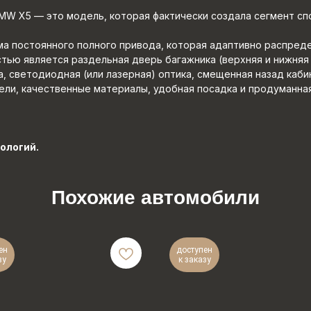
W X5 — это модель, которая фактически создала сегмент сп
а постоянного полного привода, которая адаптивно распред
ью является раздельная дверь багажника (верхняя и нижняя ч
 светодиодная (или лазерная) оптика, смещенная назад каби
ли, качественные материалы, удобная посадка и продуманная
ологий.
Похожие автомобили
ен
доступен
зу
к заказу