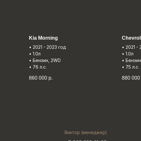
Kia Morning
Chevrol
• 2021 - 2023 год
• 2021 -
• 1.0л
• 1.0л
• Бензин, 2WD
• Бензи
• 76 л.с.
• 75 л.с.
860 000
р.
880 000
Виктор (менеджер)