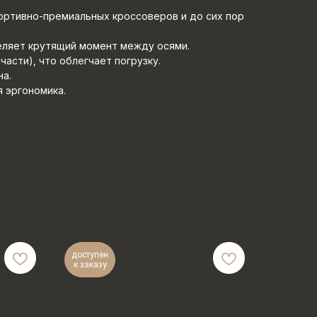
ортивно-премиальных кроссоверов и до сих пор
еляет крутящий момент между осями.
асти), что облегчает погрузку.
на.
 эргономика.
доступен
к заказу