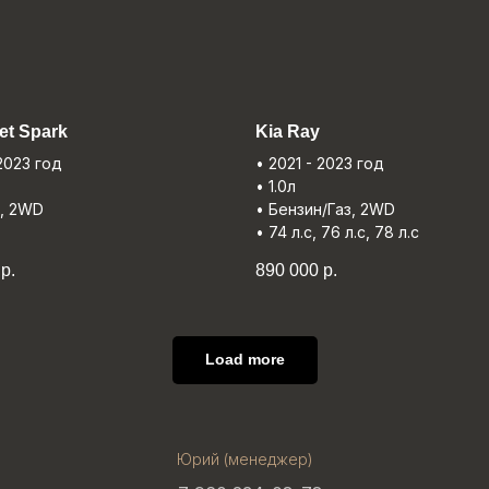
et Spark
Kia Ray
 2023 год
• 2021 - 2023 год
• 1.0л
н, 2WD
• Бензин/Газ, 2WD
• 74 л.с, 76 л.с, 78 л.с
р.
890 000
р.
Load more
Юрий (менеджер)