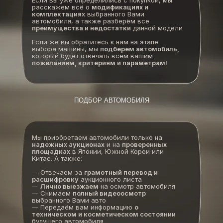
Если вы уже определились с покупкой, мы
расскажем всё о
модификациях и
комплектациях
выбранного Вами
автомобиля, а также разберём все
преимущества и недостатки
данной модели
Если же вы обратитесь к нам на этапе
выбора машины, мы
подберем автомобиль,
который будет отвечать всем вашим
пожеланиям, критериям и параметрам!
ПОДБОР АВТОМОБИЛЯ
Мы приобретаем автомобили только на
надежных аукционах
и на
проверенных
площадках
в Японии, Южной Кореи или
Китае. А также:
— Отвечаем за
грамотный перевод и
расшифровку
аукционного листа
—
Лично выезжаем
на осмотр автомобиля
— Снимаем
полный видеоосмотр
выбранного Вами авто
— Передаём вам информацию
о
техническом и косметическом состоянии
будущего автомобиля